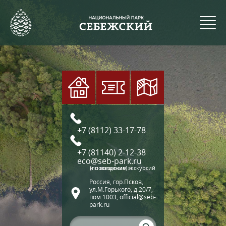
+7 (8112) 33-17-78
+7 (81140) 2-12-38
eco@seb-park.ru
(по вопросам экскурсий и посещения)
Россия, гор.Псков,
ул.М.Горького, д.20/7,
пом.1003, official@seb-
park.ru