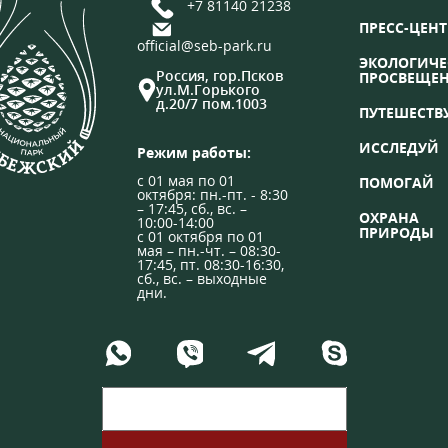
+7 81140 21238
ПРЕСС-ЦЕНТ
official@seb-park.ru
ЭКОЛОГИЧЕ
Россия, гор.Псков
ПРОСВЕЩЕ
ул.М.Горького
д.20/7 пом.1003
ПУТЕШЕСТВ
ИССЛЕДУЙ
Режим работы:
с 01 мая по 01
ПОМОГАЙ
октября: пн.-пт. - 8:30
– 17:45, сб., вс. –
ОХРАНА
10:00-14:00
ПРИРОДЫ
с 01 октября по 01
мая – пн.-чт. – 08:30-
17:45, пт. 08:30-16:30,
сб., вс. – выходные
дни.