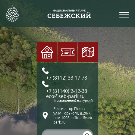
+7 (8112) 33-17-78
+7 (81140) 2-12-38
eco@seb-park.ru
(по вопросам экскурсий и посещения)
Россия, гор.Псков,
ул.М.Горького, д.20/7,
пом.1003, official@seb-
park.ru