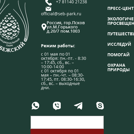
+7 81140 21238
ПРЕСС-ЦЕНТ
official@seb-park.ru
ЭКОЛОГИЧЕ
Россия, гор.Псков
ПРОСВЕЩЕ
ул.М.Горького
д.20/7 пом.1003
ПУТЕШЕСТВ
ИССЛЕДУЙ
Режим работы:
с 01 мая по 01
ПОМОГАЙ
октября: пн.-пт. - 8:30
– 17:45, сб., вс. –
ОХРАНА
10:00-14:00
ПРИРОДЫ
с 01 октября по 01
мая – пн.-чт. – 08:30-
17:45, пт. 08:30-16:30,
сб., вс. – выходные
дни.