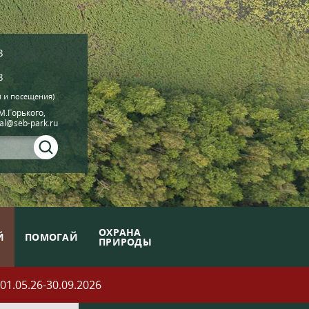
8
8
й и посещения)
.М.Горького,
ial@seb-park.ru
ОХРАНА
Й
ПОМОГАЙ
ПРИРОДЫ
05.26-30.09.2026