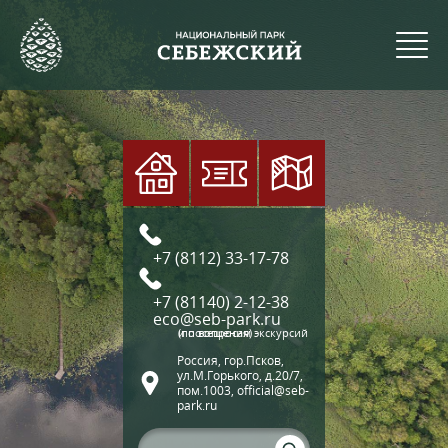
+7 (8112) 33-17-78
+7 (81140) 2-12-38
eco@seb-park.ru
(по вопросам экскурсий и посещения)
Россия, гор.Псков,
ул.М.Горького, д.20/7,
пом.1003, official@seb-
park.ru