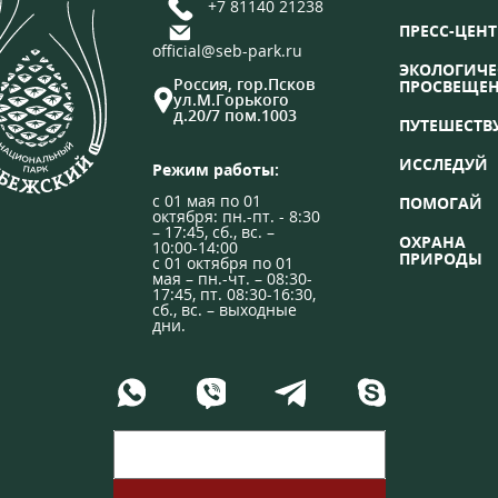
+7 81140 21238
ПРЕСС-ЦЕНТ
official@seb-park.ru
ЭКОЛОГИЧЕ
Россия, гор.Псков
ПРОСВЕЩЕ
ул.М.Горького
д.20/7 пом.1003
ПУТЕШЕСТВ
ИССЛЕДУЙ
Режим работы:
с 01 мая по 01
ПОМОГАЙ
октября: пн.-пт. - 8:30
– 17:45, сб., вс. –
ОХРАНА
10:00-14:00
ПРИРОДЫ
с 01 октября по 01
мая – пн.-чт. – 08:30-
17:45, пт. 08:30-16:30,
сб., вс. – выходные
дни.