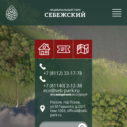
+7 (8112) 33-17-78
+7 (81140) 2-12-38
eco@seb-park.ru
(по вопросам экскурсий и посещения)
Россия, гор.Псков,
ул.М.Горького, д.20/7,
пом.1003, official@seb-
park.ru