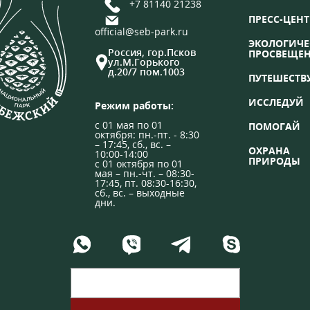
+7 81140 21238
ПРЕСС-ЦЕНТ
official@seb-park.ru
ЭКОЛОГИЧЕ
Россия, гор.Псков
ПРОСВЕЩЕ
ул.М.Горького
д.20/7 пом.1003
ПУТЕШЕСТВ
ИССЛЕДУЙ
Режим работы:
с 01 мая по 01
ПОМОГАЙ
октября: пн.-пт. - 8:30
– 17:45, сб., вс. –
ОХРАНА
10:00-14:00
ПРИРОДЫ
с 01 октября по 01
мая – пн.-чт. – 08:30-
17:45, пт. 08:30-16:30,
сб., вс. – выходные
дни.