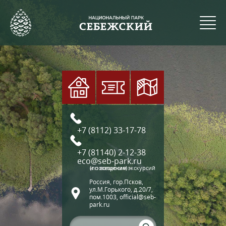
+7 (8112) 33-17-78
+7 (81140) 2-12-38
eco@seb-park.ru
(по вопросам экскурсий и посещения)
Россия, гор.Псков,
ул.М.Горького, д.20/7,
пом.1003, official@seb-
park.ru