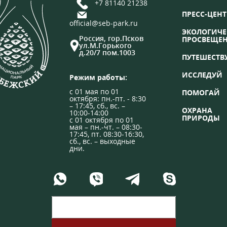
+7 81140 21238
ПРЕСС-ЦЕНТ
official@seb-park.ru
ЭКОЛОГИЧЕ
Россия, гор.Псков
ПРОСВЕЩЕ
ул.М.Горького
д.20/7 пом.1003
ПУТЕШЕСТВ
ИССЛЕДУЙ
Режим работы:
с 01 мая по 01
ПОМОГАЙ
октября: пн.-пт. - 8:30
– 17:45, сб., вс. –
ОХРАНА
10:00-14:00
ПРИРОДЫ
с 01 октября по 01
мая – пн.-чт. – 08:30-
17:45, пт. 08:30-16:30,
сб., вс. – выходные
дни.