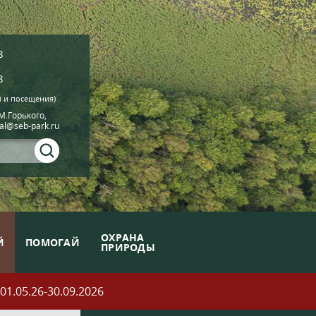
8
8
й и посещения)
.М.Горького,
ial@seb-park.ru
ОХРАНА
Й
ПОМОГАЙ
ПРИРОДЫ
05.26-30.09.2026