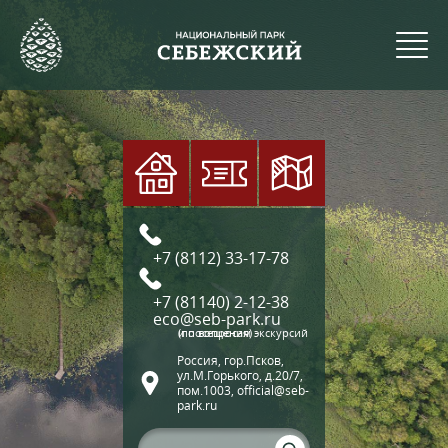
+7 (8112) 33-17-78
+7 (81140) 2-12-38
eco@seb-park.ru
(по вопросам экскурсий и посещения)
Россия, гор.Псков,
ул.М.Горького, д.20/7,
пом.1003, official@seb-
park.ru