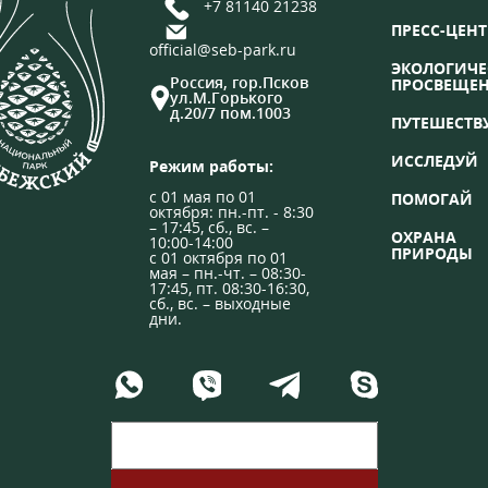
+7 81140 21238
ПРЕСС-ЦЕНТ
official@seb-park.ru
ЭКОЛОГИЧЕ
Россия, гор.Псков
ПРОСВЕЩЕ
ул.М.Горького
д.20/7 пом.1003
ПУТЕШЕСТВ
ИССЛЕДУЙ
Режим работы:
с 01 мая по 01
ПОМОГАЙ
октября: пн.-пт. - 8:30
– 17:45, сб., вс. –
ОХРАНА
10:00-14:00
ПРИРОДЫ
с 01 октября по 01
мая – пн.-чт. – 08:30-
17:45, пт. 08:30-16:30,
сб., вс. – выходные
дни.