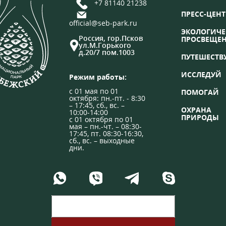
+7 81140 21238
ПРЕСС-ЦЕНТ
official@seb-park.ru
ЭКОЛОГИЧЕ
Россия, гор.Псков
ПРОСВЕЩЕ
ул.М.Горького
д.20/7 пом.1003
ПУТЕШЕСТВ
ИССЛЕДУЙ
Режим работы:
с 01 мая по 01
ПОМОГАЙ
октября: пн.-пт. - 8:30
– 17:45, сб., вс. –
ОХРАНА
10:00-14:00
ПРИРОДЫ
с 01 октября по 01
мая – пн.-чт. – 08:30-
17:45, пт. 08:30-16:30,
сб., вс. – выходные
дни.