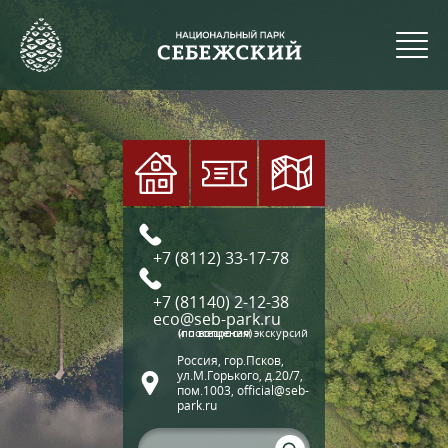
+7 (8112) 33-17-78
+7 (81140) 2-12-38
eco@seb-park.ru
(по вопросам экскурсий и посещения)
Россия, гор.Псков,
ул.М.Горького, д.20/7,
пом.1003, official@seb-
park.ru