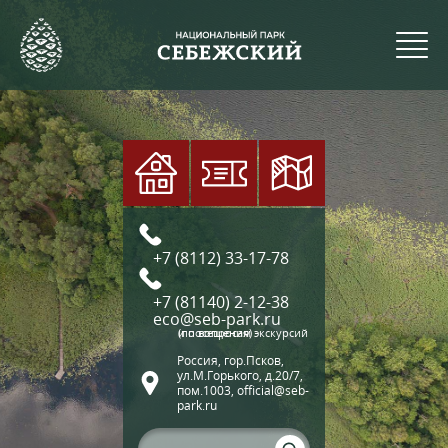
+7 (8112) 33-17-78
+7 (81140) 2-12-38
eco@seb-park.ru
(по вопросам экскурсий и посещения)
Россия, гор.Псков,
ул.М.Горького, д.20/7,
пом.1003, official@seb-
park.ru