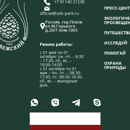
+7 81140 21238
ПРЕСС-ЦЕНТ
official@seb-park.ru
ЭКОЛОГИЧЕ
Россия, гор.Псков
ПРОСВЕЩЕ
ул.М.Горького
д.20/7 пом.1003
ПУТЕШЕСТВ
ИССЛЕДУЙ
Режим работы:
с 01 мая по 01
ПОМОГАЙ
октября: пн.-пт. - 8:30
– 17:45, сб., вс. –
ОХРАНА
10:00-14:00
ПРИРОДЫ
с 01 октября по 01
мая – пн.-чт. – 08:30-
17:45, пт. 08:30-16:30,
сб., вс. – выходные
дни.