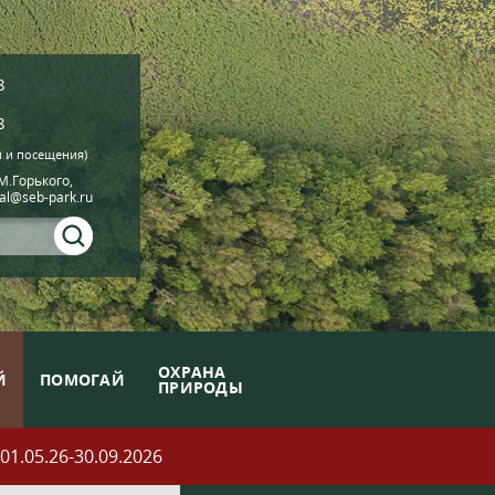
8
8
й и посещения)
.М.Горького,
ial@seb-park.ru
ОХРАНА
Й
ПОМОГАЙ
ПРИРОДЫ
05.26-30.09.2026