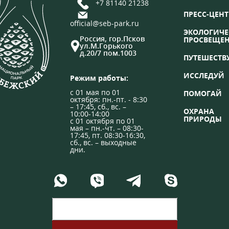
+7 81140 21238
ПРЕСС-ЦЕНТ
official@seb-park.ru
ЭКОЛОГИЧЕ
Россия, гор.Псков
ПРОСВЕЩЕ
ул.М.Горького
д.20/7 пом.1003
ПУТЕШЕСТВ
ИССЛЕДУЙ
Режим работы:
с 01 мая по 01
ПОМОГАЙ
октября: пн.-пт. - 8:30
– 17:45, сб., вс. –
ОХРАНА
10:00-14:00
ПРИРОДЫ
с 01 октября по 01
мая – пн.-чт. – 08:30-
17:45, пт. 08:30-16:30,
сб., вс. – выходные
дни.