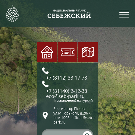
+7 (8112) 33-17-78
+7 (81140) 2-12-38
eco@seb-park.ru
(по вопросам экскурсий и посещения)
Россия, гор.Псков,
ул.М.Горького, д.20/7,
пом.1003, official@seb-
park.ru