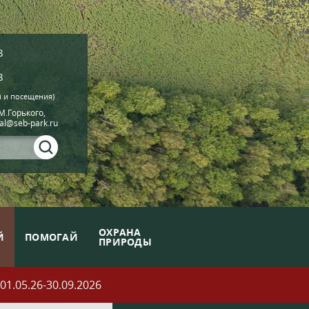
8
8
й и посещения)
.М.Горького,
ial@seb-park.ru
ОХРАНА
Й
ПОМОГАЙ
ПРИРОДЫ
05.26-30.09.2026