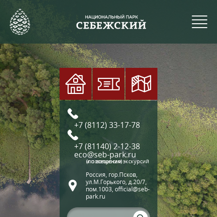
+7 (8112) 33-17-78
+7 (81140) 2-12-38
eco@seb-park.ru
(по вопросам экскурсий и посещения)
Россия, гор.Псков,
ул.М.Горького, д.20/7,
пом.1003, official@seb-
park.ru