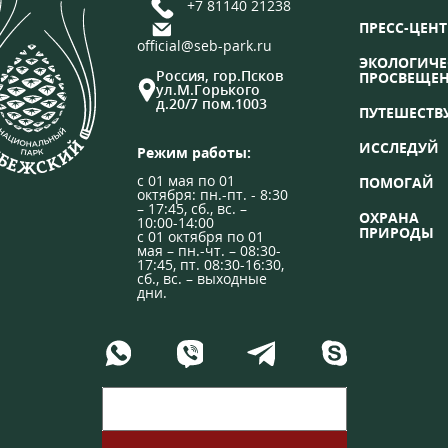
+7 81140 21238
ПРЕСС-ЦЕНТ
official@seb-park.ru
ЭКОЛОГИЧЕ
Россия, гор.Псков
ПРОСВЕЩЕ
ул.М.Горького
д.20/7 пом.1003
ПУТЕШЕСТВ
ИССЛЕДУЙ
Режим работы:
с 01 мая по 01
ПОМОГАЙ
октября: пн.-пт. - 8:30
– 17:45, сб., вс. –
ОХРАНА
10:00-14:00
ПРИРОДЫ
с 01 октября по 01
мая – пн.-чт. – 08:30-
17:45, пт. 08:30-16:30,
сб., вс. – выходные
дни.