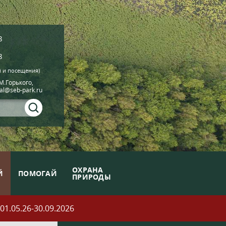
8
8
й и посещения)
.М.Горького,
ial@seb-park.ru
ОХРАНА
Й
ПОМОГАЙ
ПРИРОДЫ
05.26-30.09.2026