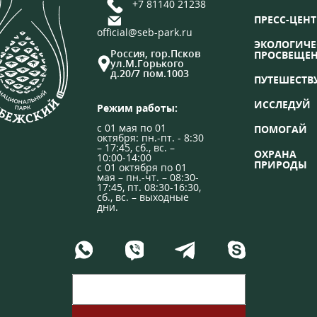
+7 81140 21238
ПРЕСС-ЦЕНТ
official@seb-park.ru
ЭКОЛОГИЧЕ
Россия, гор.Псков
ПРОСВЕЩЕ
ул.М.Горького
д.20/7 пом.1003
ПУТЕШЕСТВ
ИССЛЕДУЙ
Режим работы:
с 01 мая по 01
ПОМОГАЙ
октября: пн.-пт. - 8:30
– 17:45, сб., вс. –
ОХРАНА
10:00-14:00
ПРИРОДЫ
с 01 октября по 01
мая – пн.-чт. – 08:30-
17:45, пт. 08:30-16:30,
сб., вс. – выходные
дни.