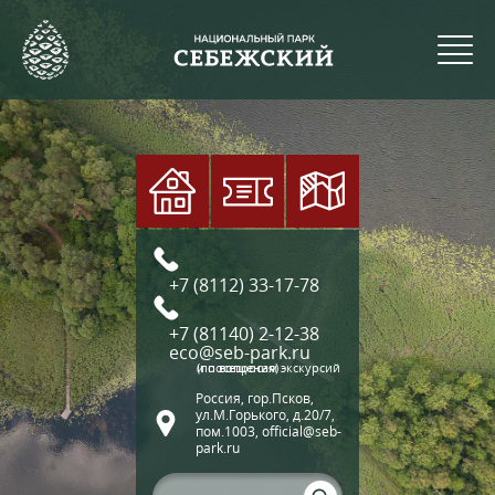
+7 (8112) 33-17-78
+7 (81140) 2-12-38
eco@seb-park.ru
(по вопросам экскурсий и посещения)
Россия, гор.Псков,
ул.М.Горького, д.20/7,
пом.1003, official@seb-
park.ru