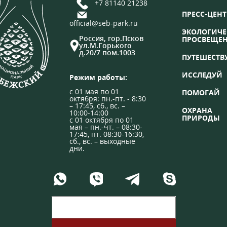
+7 81140 21238
ПРЕСС-ЦЕНТ
official@seb-park.ru
ЭКОЛОГИЧЕ
Россия, гор.Псков
ПРОСВЕЩЕ
ул.М.Горького
д.20/7 пом.1003
ПУТЕШЕСТВ
ИССЛЕДУЙ
Режим работы:
с 01 мая по 01
ПОМОГАЙ
октября: пн.-пт. - 8:30
– 17:45, сб., вс. –
ОХРАНА
10:00-14:00
ПРИРОДЫ
с 01 октября по 01
мая – пн.-чт. – 08:30-
17:45, пт. 08:30-16:30,
сб., вс. – выходные
дни.