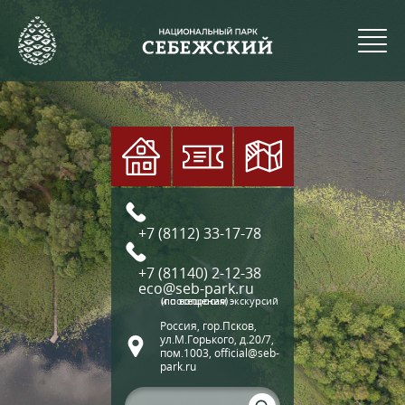
+7 (8112) 33-17-78
+7 (81140) 2-12-38
eco@seb-park.ru
(по вопросам экскурсий и посещения)
Россия, гор.Псков,
ул.М.Горького, д.20/7,
пом.1003, official@seb-
park.ru