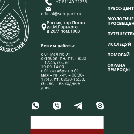
+7 81140 21238
ПРЕСС-ЦЕНТ
official@seb-park.ru
ЭКОЛОГИЧЕ
Россия, гор.Псков
ПРОСВЕЩЕ
ул.М.Горького
д.20/7 пом.1003
ПУТЕШЕСТВ
ИССЛЕДУЙ
Режим работы:
с 01 мая по 01
ПОМОГАЙ
октября: пн.-пт. - 8:30
– 17:45, сб., вс. –
ОХРАНА
10:00-14:00
ПРИРОДЫ
с 01 октября по 01
мая – пн.-чт. – 08:30-
17:45, пт. 08:30-16:30,
сб., вс. – выходные
дни.