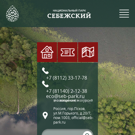
+7 (8112) 33-17-78
+7 (81140) 2-12-38
eco@seb-park.ru
(по вопросам экскурсий и посещения)
Россия, гор.Псков,
ул.М.Горького, д.20/7,
пом.1003, official@seb-
park.ru