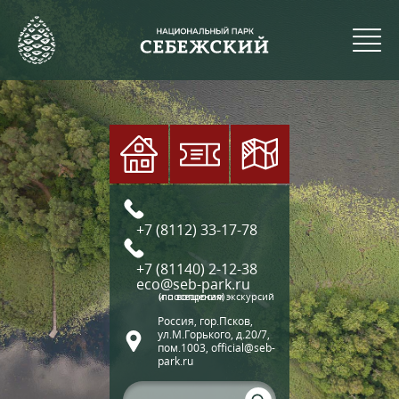
+7 (8112) 33-17-78
+7 (81140) 2-12-38
eco@seb-park.ru
(по вопросам экскурсий и посещения)
Россия, гор.Псков,
ул.М.Горького, д.20/7,
пом.1003, official@seb-
park.ru