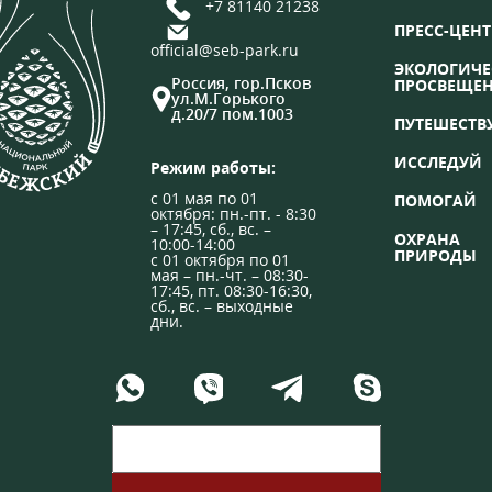
+7 81140 21238
ПРЕСС-ЦЕНТ
official@seb-park.ru
ЭКОЛОГИЧЕ
Россия, гор.Псков
ПРОСВЕЩЕ
ул.М.Горького
д.20/7 пом.1003
ПУТЕШЕСТВ
ИССЛЕДУЙ
Режим работы:
с 01 мая по 01
ПОМОГАЙ
октября: пн.-пт. - 8:30
– 17:45, сб., вс. –
ОХРАНА
10:00-14:00
ПРИРОДЫ
с 01 октября по 01
мая – пн.-чт. – 08:30-
17:45, пт. 08:30-16:30,
сб., вс. – выходные
дни.