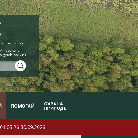
8
8
й и посещения)
.М.Горького,
ial@seb-park.ru
ОХРАНА
Й
ПОМОГАЙ
ПРИРОДЫ
05.26-30.09.2026