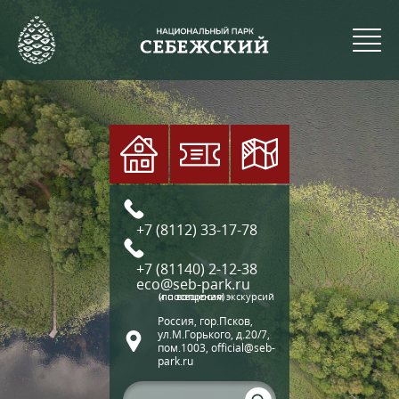
+7 (8112) 33-17-78
+7 (81140) 2-12-38
eco@seb-park.ru
(по вопросам экскурсий и посещения)
Россия, гор.Псков,
ул.М.Горького, д.20/7,
пом.1003, official@seb-
park.ru