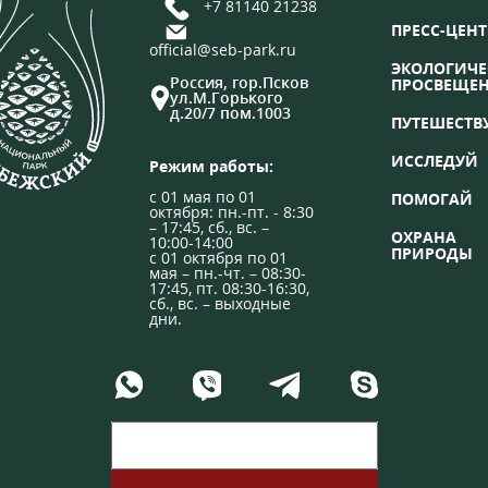
+7 81140 21238
ПРЕСС-ЦЕНТ
official@seb-park.ru
ЭКОЛОГИЧЕ
Россия, гор.Псков
ПРОСВЕЩЕ
ул.М.Горького
д.20/7 пом.1003
ПУТЕШЕСТВ
ИССЛЕДУЙ
Режим работы:
с 01 мая по 01
ПОМОГАЙ
октября: пн.-пт. - 8:30
– 17:45, сб., вс. –
ОХРАНА
10:00-14:00
ПРИРОДЫ
с 01 октября по 01
мая – пн.-чт. – 08:30-
17:45, пт. 08:30-16:30,
сб., вс. – выходные
дни.