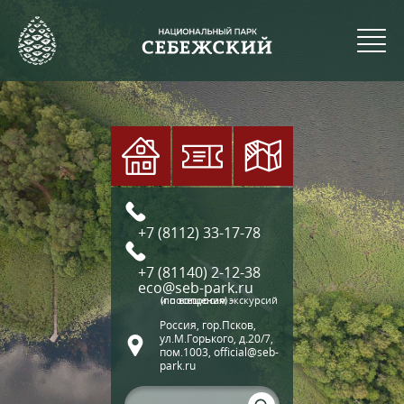
+7 (8112) 33-17-78
+7 (81140) 2-12-38
eco@seb-park.ru
(по вопросам экскурсий и посещения)
Россия, гор.Псков,
ул.М.Горького, д.20/7,
пом.1003, official@seb-
park.ru