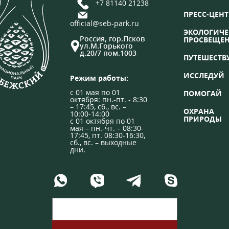
+7 81140 21238
ПРЕСС-ЦЕНТ
official@seb-park.ru
ЭКОЛОГИЧЕ
Россия, гор.Псков
ПРОСВЕЩЕ
ул.М.Горького
д.20/7 пом.1003
ПУТЕШЕСТВ
ИССЛЕДУЙ
Режим работы:
с 01 мая по 01
ПОМОГАЙ
октября: пн.-пт. - 8:30
– 17:45, сб., вс. –
ОХРАНА
10:00-14:00
ПРИРОДЫ
с 01 октября по 01
мая – пн.-чт. – 08:30-
17:45, пт. 08:30-16:30,
сб., вс. – выходные
дни.