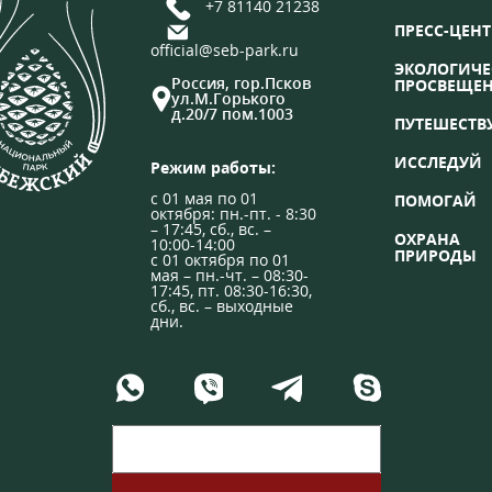
+7 81140 21238
ПРЕСС-ЦЕНТ
official@seb-park.ru
ЭКОЛОГИЧЕ
Россия, гор.Псков
ПРОСВЕЩЕ
ул.М.Горького
д.20/7 пом.1003
ПУТЕШЕСТВ
ИССЛЕДУЙ
Режим работы:
с 01 мая по 01
ПОМОГАЙ
октября: пн.-пт. - 8:30
– 17:45, сб., вс. –
ОХРАНА
10:00-14:00
ПРИРОДЫ
с 01 октября по 01
мая – пн.-чт. – 08:30-
17:45, пт. 08:30-16:30,
сб., вс. – выходные
дни.