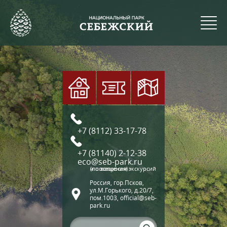
+7 (8112) 33-17-78
+7 (81140) 2-12-38
eco@seb-park.ru
(по вопросам экскурсий и посещения)
Россия, гор.Псков,
ул.М.Горького, д.20/7,
пом.1003, official@seb-
park.ru