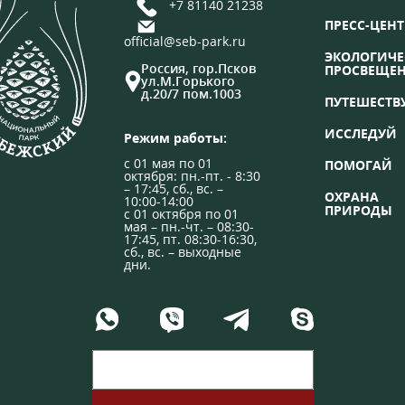
+7 81140 21238
ПРЕСС-ЦЕНТ
official@seb-park.ru
ЭКОЛОГИЧЕ
Россия, гор.Псков
ПРОСВЕЩЕ
ул.М.Горького
д.20/7 пом.1003
ПУТЕШЕСТВ
ИССЛЕДУЙ
Режим работы:
с 01 мая по 01
ПОМОГАЙ
октября: пн.-пт. - 8:30
– 17:45, сб., вс. –
ОХРАНА
10:00-14:00
ПРИРОДЫ
с 01 октября по 01
мая – пн.-чт. – 08:30-
17:45, пт. 08:30-16:30,
сб., вс. – выходные
дни.