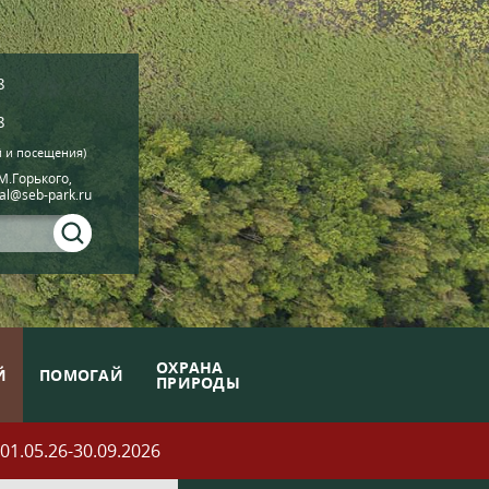
8
8
й и посещения)
.М.Горького,
ial@seb-park.ru
ОХРАНА
Й
ПОМОГАЙ
ПРИРОДЫ
05.26-30.09.2026