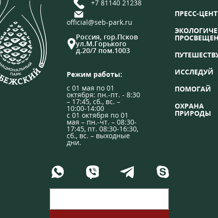
+7 81140 21238
ПРЕСС-ЦЕНТ
official@seb-park.ru
ЭКОЛОГИЧЕ
Россия, гор.Псков
ПРОСВЕЩЕ
ул.М.Горького
д.20/7 пом.1003
ПУТЕШЕСТВ
ИССЛЕДУЙ
Режим работы:
с 01 мая по 01
ПОМОГАЙ
октября: пн.-пт. - 8:30
– 17:45, сб., вс. –
ОХРАНА
10:00-14:00
ПРИРОДЫ
с 01 октября по 01
мая – пн.-чт. – 08:30-
17:45, пт. 08:30-16:30,
сб., вс. – выходные
дни.