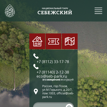
+7 (8112) 33-17-78
+7 (81140) 2-12-38
eco@seb-park.ru
(по вопросам экскурсий и посещения)
Россия, гор.Псков,
ул.М.Горького, д.20/7,
пом.1003, official@seb-
park.ru