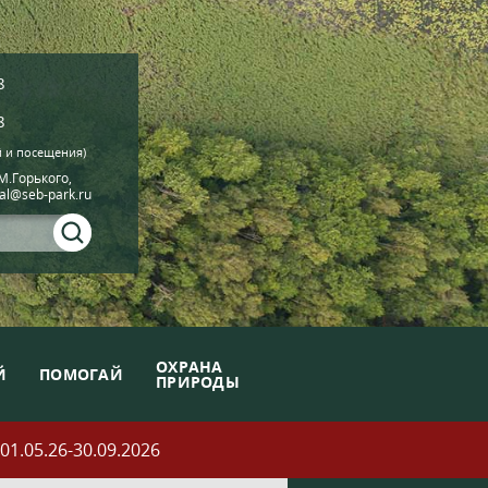
8
8
й и посещения)
.М.Горького,
ial@seb-park.ru
ОХРАНА
Й
ПОМОГАЙ
ПРИРОДЫ
05.26-30.09.2026