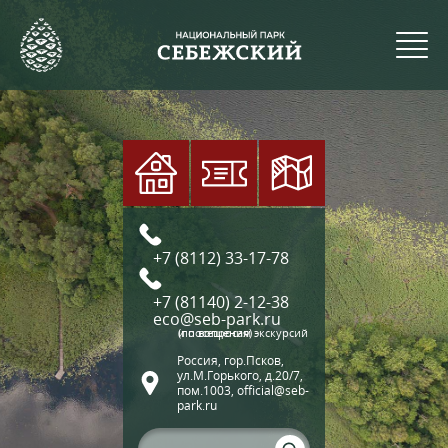
+7 (8112) 33-17-78
+7 (81140) 2-12-38
eco@seb-park.ru
(по вопросам экскурсий и посещения)
Россия, гор.Псков,
ул.М.Горького, д.20/7,
пом.1003, official@seb-
park.ru