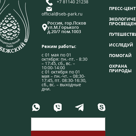
+7 81140 21238
ПРЕСС-ЦЕНТ
official@seb-park.ru
ЭКОЛОГИЧЕ
Россия, гор.Псков
ПРОСВЕЩЕ
ул.М.Горького
д.20/7 пом.1003
ПУТЕШЕСТВ
ИССЛЕДУЙ
Режим работы:
с 01 мая по 01
ПОМОГАЙ
октября: пн.-пт. - 8:30
– 17:45, сб., вс. –
ОХРАНА
10:00-14:00
ПРИРОДЫ
с 01 октября по 01
мая – пн.-чт. – 08:30-
17:45, пт. 08:30-16:30,
сб., вс. – выходные
дни.